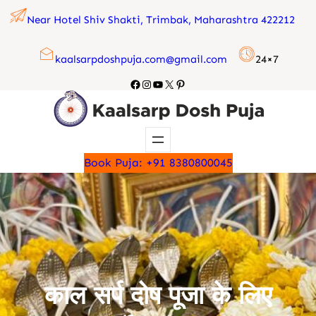
Skip
Near Hotel Shiv Shakti, Trimbak, Maharashtra 422212
to
content
kaalsarpdoshpuja.com@gmail.com
24×7
Facebook
Instagram
YouTube
X
Pinterest
Book Puja: +91 8380800045
काल सर्प दोष पूजा के लिए