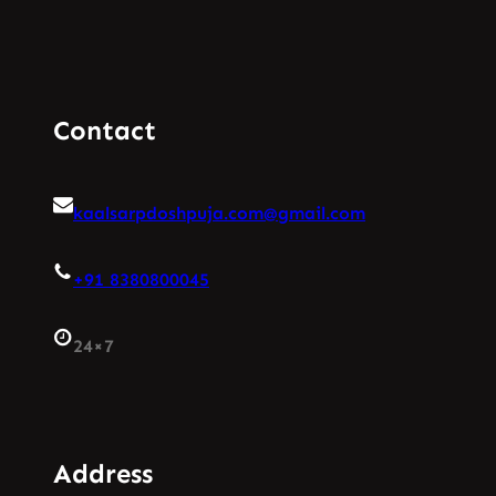
Contact
kaalsarpdoshpuja.com@gmail.com
+91 8380800045
24×7
Address