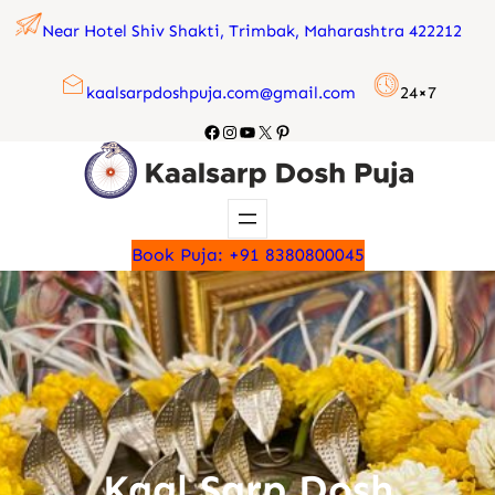
Skip
Near Hotel Shiv Shakti, Trimbak, Maharashtra 422212
to
content
kaalsarpdoshpuja.com@gmail.com
24×7
Facebook
Instagram
YouTube
X
Pinterest
Book Puja: +91 8380800045
Kaal Sarp Dosh