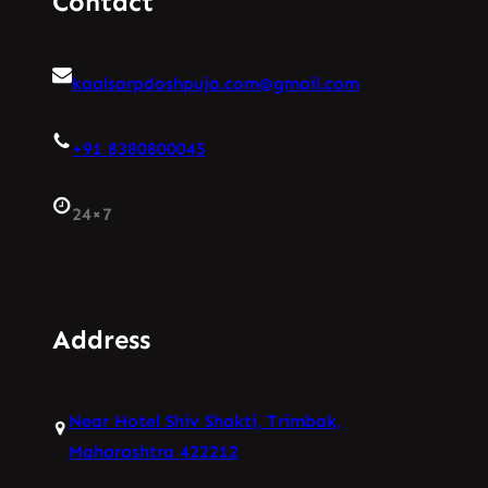
Contact
kaalsarpdoshpuja.com@gmail.com
+91 8380800045
24×7
Address
Near Hotel Shiv Shakti, Trimbak,
Maharashtra 422212