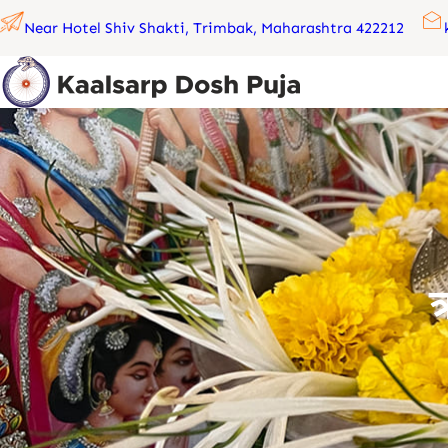
Skip
Near Hotel Shiv Shakti, Trimbak, Maharashtra 422212
to
content
त