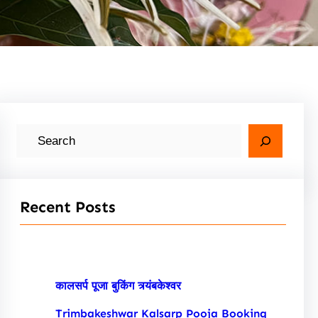
S
e
a
r
Recent Posts
c
h
कालसर्प पूजा बुकिंग त्र्यंबकेश्वर
Trimbakeshwar Kalsarp Pooja Booking