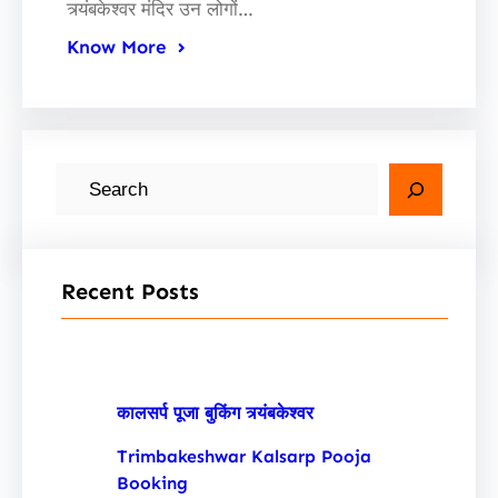
त्र्यंबकेश्वर मंदिर उन लोगों…
Know More
S
e
a
r
Recent Posts
c
h
कालसर्प पूजा बुकिंग त्र्यंबकेश्वर
Trimbakeshwar Kalsarp Pooja
Booking