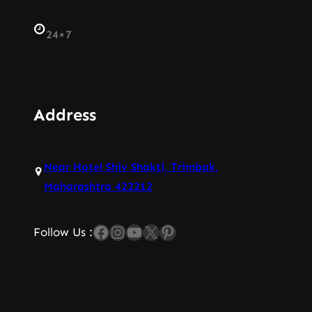
24×7
Address
Near Hotel Shiv Shakti, Trimbak,
Maharashtra 422212
Facebook
Instagram
YouTube
X
Pinterest
Follow Us :