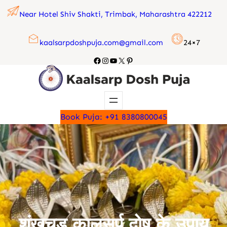
Skip
Near Hotel Shiv Shakti, Trimbak, Maharashtra 422212
to
content
kaalsarpdoshpuja.com@gmail.com
24×7
Facebook
Instagram
YouTube
X
Pinterest
Book Puja: +91 8380800045
शंखचूड़ कालसर्प दोष के उपाय