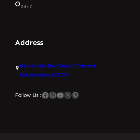
24×7
Address
Near Hotel Shiv Shakti, Trimbak,
Maharashtra 422212
Facebook
Instagram
YouTube
X
Pinterest
Follow Us :