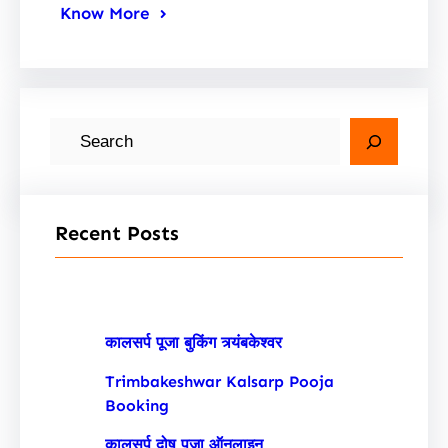
Know More
S
e
a
r
Recent Posts
c
h
कालसर्प पूजा बुकिंग त्र्यंबकेश्वर
Trimbakeshwar Kalsarp Pooja
Booking
कालसर्प दोष पूजा ऑनलाइन