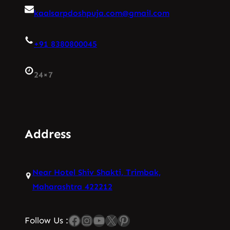
kaalsarpdoshpuja.com@gmail.com
+91 8380800045
24×7
Address
Near Hotel Shiv Shakti, Trimbak,
Maharashtra 422212
Facebook
Instagram
YouTube
X
Pinterest
Follow Us :