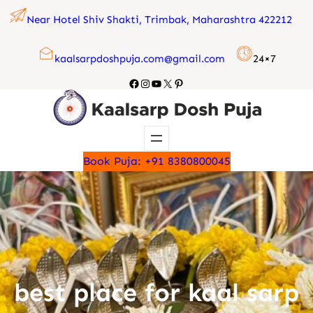
Skip
Near Hotel Shiv Shakti, Trimbak, Maharashtra 422212
to
content
kaalsarpdoshpuja.com@gmail.com
24×7
Facebook
Instagram
YouTube
X
Pinterest
Book Puja: +91 8380800045
best place for kaal sarp