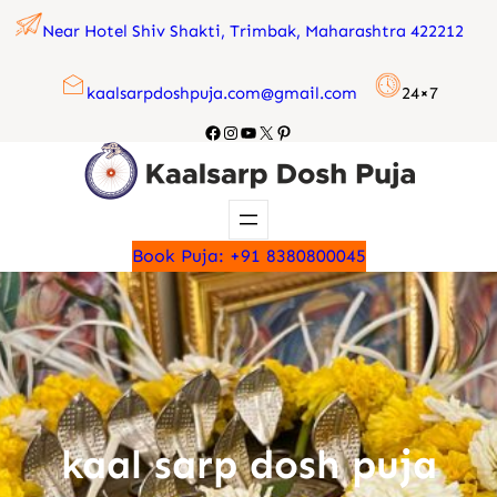
Skip
Near Hotel Shiv Shakti, Trimbak, Maharashtra 422212
to
content
kaalsarpdoshpuja.com@gmail.com
24×7
Facebook
Instagram
YouTube
X
Pinterest
Book Puja: +91 8380800045
kaal sarp dosh puja