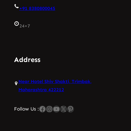
+91 8380800045
24×7
Address
Near Hotel Shiv Shakti, Trimbak,
Maharashtra 422212
Facebook
Instagram
YouTube
X
Pinterest
Follow Us :