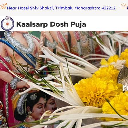
Skip
Near Hotel Shiv Shakti, Trimbak, Maharashtra 422212
to
content
r