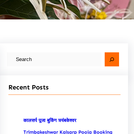
S
e
a
r
Recent Posts
c
h
कालसर्प पूजा बुकिंग त्र्यंबकेश्वर
Trimbakeshwar Kalsarp Pooja Booking