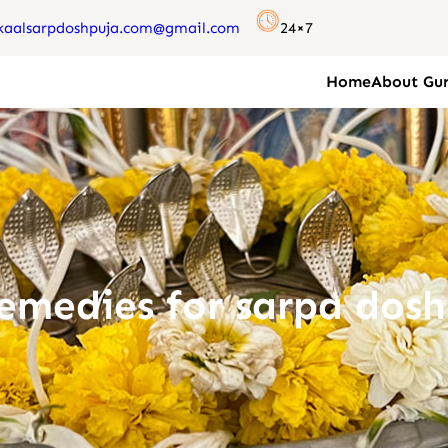
kaalsarpdoshpuja.com@gmail.com
24×7
Home
About Gur
emedies for sarpa dos